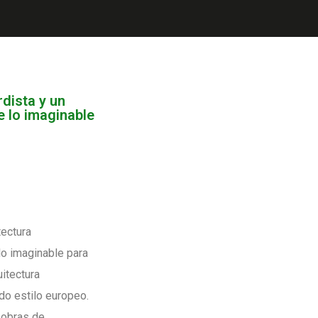
dista y un
e lo imaginable
tectura
lo imaginable para
uitectura
do estilo europeo.
a obras de