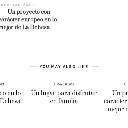
PREVIOUS POST
←
Un proyecto con
carácter europeo en lo
mejor de La Dehesa
YOU MAY ALSO LIKE
021
MAYO 6, 2021
co en lo
Un lugar para disfrutar
Un pr
 Dehesa
en familia
carácter
mejor 