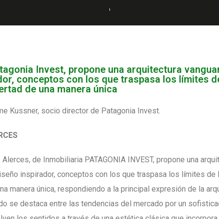
atagonia Invest, propone una arquitectura vanguar
dor, conceptos con los que traspasa los límites d
ibertad de una manera única
e Kussner, socio director de Patagonia Invest.
RCES
s Alerces, de Inmobiliaria PATAGONIA INVEST, propone una arqui
iseño inspirador, conceptos con los que traspasa los límites de 
 una manera única, respondiendo a la principal expresión de la arq
do se destaca entre las tendencias del mercado por un sofistica
elven los sentidos a través de una estética clásica que incorpor