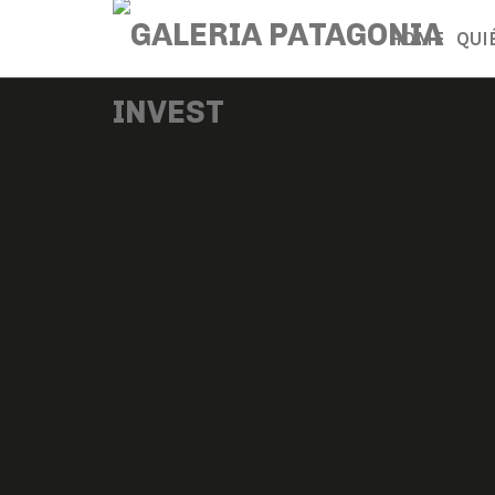
HOME
QUI
Juan
Carlos
Riquelme
Kussner