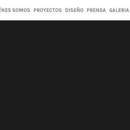
ÉNES SOMOS
PROYECTOS
DISEÑO
PRENSA
GALERIA
PRENSA
MAYO 7, 2021
SHARE