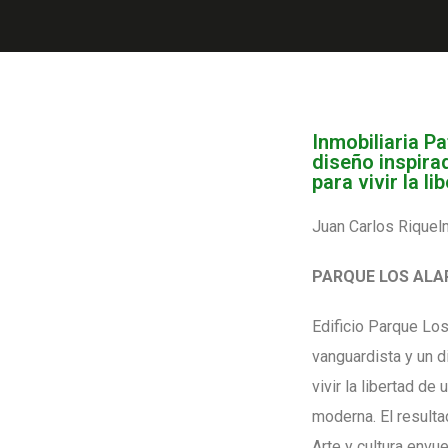
Inmobiliaria P
diseño inspira
para vivir la l
Juan Carlos Riquelm
PARQUE LOS ALA
Edificio Parque Lo
vanguardista y un d
vivir la libertad de
moderna. El resulta
Arte y cultura envu